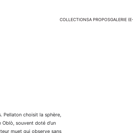
COLLECTIONS
A PROPOS
GALERIE (E
 Pellaton choisit la sphère, 
 Oblò, souvent doté d’un 
iteur muet qui observe sans 