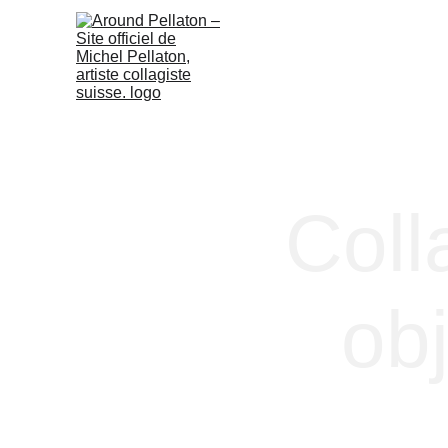
Coll
ob