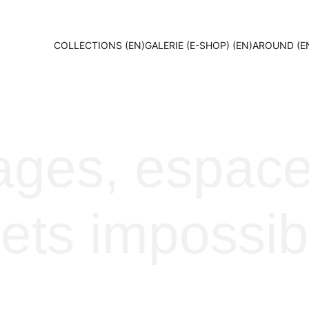
COLLECTIONS (EN)
GALERIE (E-SHOP) (EN)
AROUND (E
ages
, espace
jets impossib