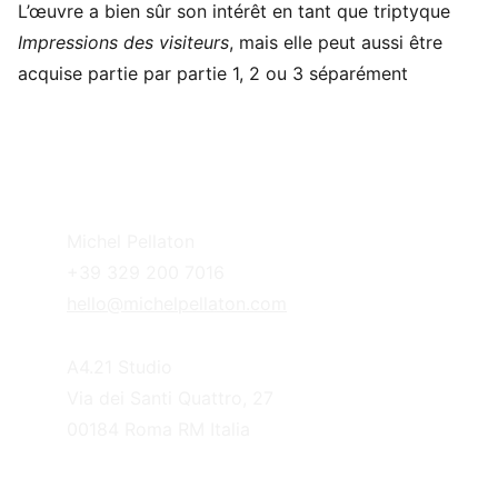
L’œuvre a bien sûr son intérêt en tant que triptyque
Impressions des visiteurs
, mais elle peut aussi être
acquise partie par partie 1, 2 ou 3 séparément
Michel Pellaton
+39 329 200 7016
hello@michelpellaton.com
A4.21 Studio
Via dei Santi Quattro, 27
00184 Roma RM Italia