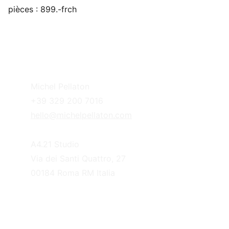
pièces : 899.-frch
Michel Pellaton
+39 329 200 7016
hello@michelpellaton.com
A4.21 Studio
Via dei Santi Quattro, 27
00184 Roma RM Italia